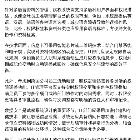
针对多语言资料的管理，赋权系统需支持多语种用户界面和权限描
述，以便全球员工准确理解自己的权限范围。例如，系统应提供英
语、汉语、法语等多种语言选项，减少语言障碍导致的误操作风
险。此外，权限标签和资料分类也应采用多语言标准，方便跨文化
协作和资料检索。
在技术层面，信息卡可采用智能芯片或二维码技术，结合门禁系统
和电子锁，实现对资料储物区的动态管控。IT部门应设定权限自动
化规则，例如新员工入职时系统自动生成对应权限信息卡，权限到
期或职位变动时自动调整或回收，确保信息安全与流动的高效平
衡。
此外，考虑到跨国公司员工流动频繁，赋权逻辑还需具备灵活的权
限调整功能。IT管理平台应支持实时权限变更和多角色权限叠加，
满足员工参与多个项目或跨部门协作时的访问需求。同时，权限变
更需具备审批流程，确保每次调整都有明确的责任人和审核记录。
数据安全是赋权系统设计的重要环节。IT部门应采用加密传输和存
储技术，防止敏感信息泄露。系统还应具备访问日志功能，详细记
录每次资料储物区访问情况，便于后续审计和异常行为分析。结合
该项目的智能办公环境，这种综合安全策略尤为必要。
最后，为提升新入职员工的使用体验，IT团队应提供完善的培训和